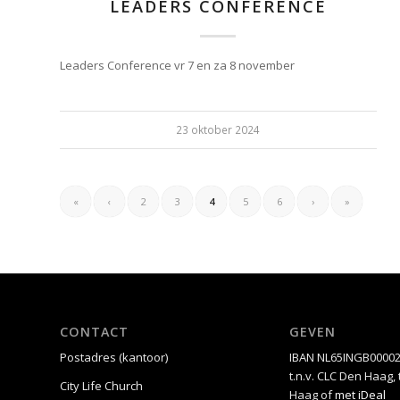
LEADERS CONFERENCE
Leaders Conference vr 7 en za 8 november
23 oktober 2024
«
‹
2
3
4
5
6
›
»
CONTACT
GEVEN
Postadres (kantoor)
IBAN NL65INGB0000
t.n.v. CLC Den Haag,
City Life Church
Haag of
met iDeal