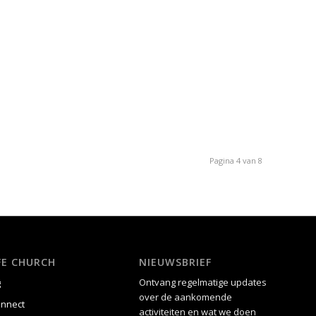
Pagina 4 van 8
IFE CHURCH
NIEUWSBRIEF
Ontvang regelmatige updates
g
over de aankomende
onnect
activiteiten en wat we doen