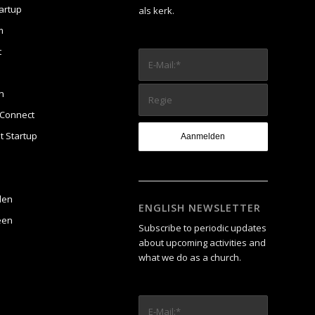
artup
als kerk.
m
t
n
Connect
t Startup
den
ENGLISH NEWSLETTER
een
Subscribe to periodic updates
about upcoming activities and
what we do as a church.