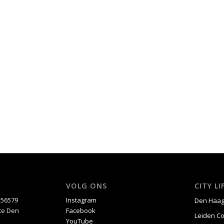
VOLG ONS
CITY L
256579
Instagram
Den Haa
 te Den
Facebook
Leiden C
YouTube