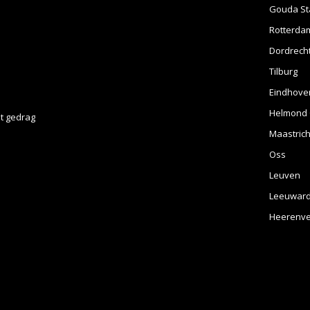
Gouda St
Rotterda
Dordrech
Tilburg
Eindhove
Helmond 
t gedrag
Maastrich
Oss
Leuven
Leeuwar
Heerenv