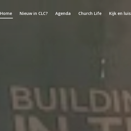
Home
Nieuw in CLC?
Agenda
Church Life
Kijk en lui